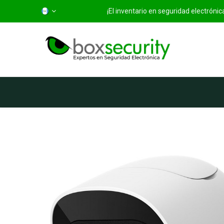
¡El inventario en seguridad electróni
Inicio
Categorías
Ti