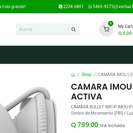
ca más grande!
2234-6801
5465-9271
ventas1
0
My Cart
Q
0.00
enda
Marcas
Contacto
OFER
Shop
CAMARA IMOU LOO
CAMARA IMOU 
ACTIVA
CÁMARA BULLET WIFI IP IMOU IPC
Sensor de Movimiento (PIR) / Luz 
Q
799.00
IVA incluido