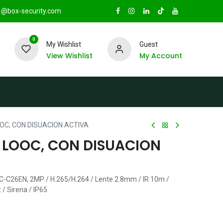
@box-security.com
0
My Wishlist
Guest
View Wishlist
My Account
TAS
Sucursales
Radio Box Security
C, CON DISUACION ACTIVA
LOOC, CON DISUACION
-C26EN, 2MP / H.265/H.264 / Lente 2.8mm / IR 10m /
/ Sirena / IP65