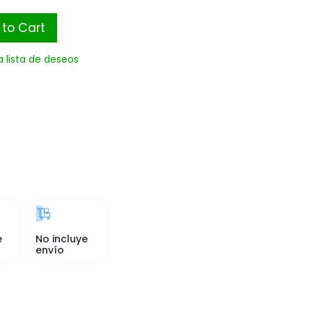
to Cart
a lista de deseos
e
No incluye
envío