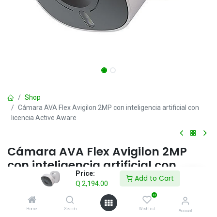
Shop
Cámara AVA Flex Avigilon 2MP con inteligencia artificial con
licencia Active Aware
Cámara AVA Flex Avigilon 2MP
con inteligencia artificial con
Price:
licencia Active Aware
Add to Cart
Q
2,194.00
Q
2,194.00
0
IVA incluido
Home
Search
Wishlist
Account