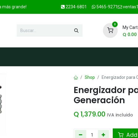
ca más grande!
2234-6801
5465-9271
ventas1
0
My Cart
Q
0.00
enda
Marcas
Contacto
OFER
Shop
Energizador para 
Energizador pa
Generación
Q
1,379.00
IVA incluido
Add 