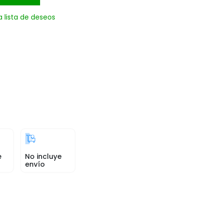
a lista de deseos
e
No incluye
envío