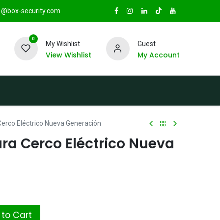
@box-security.com
0
My Wishlist
Guest
View Wishlist
My Account
TAS
Sucursales
Radio Box Security
Cerco Eléctrico Nueva Generación
ra Cerco Eléctrico Nueva
to Cart