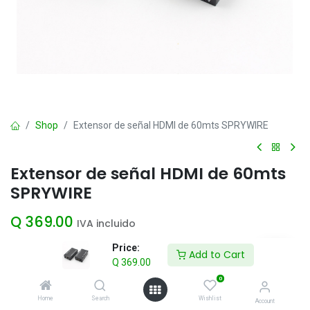
Shop
Extensor de señal HDMI de 60mts SPRYWIRE
Extensor de señal HDMI de 60mts
SPRYWIRE
Q
369.00
IVA incluido
Price:
Add to Cart
Q
369.00
Add to Cart
0
Agregar a la lista de deseos
Home
Search
Wishlist
Account