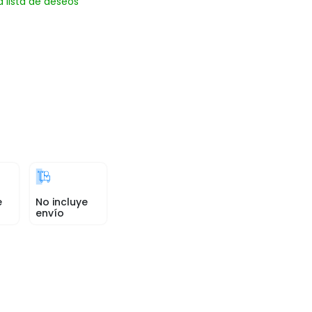
a lista de deseos
e
No incluye
envío