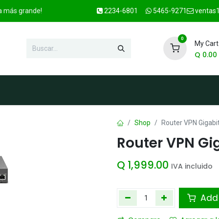
ca más grande!
2234-6801
5465-9271
ventas1
0
My Cart
Q
0.00
enda
Marcas
Contacto
OFER
Shop
Router VPN Gigabi
Router VPN Gi
Q
1,999.00
IVA incluido
Add 