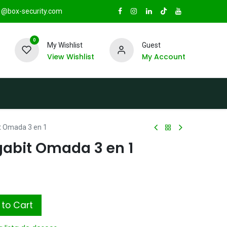
@box-security.com
0
My Wishlist
Guest
View Wishlist
My Account
TAS
Sucursales
Radio Box Security
t Omada 3 en 1
gabit Omada 3 en 1
to Cart