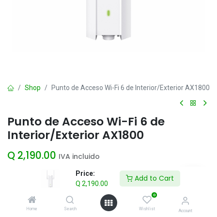
Shop
Punto de Acceso Wi-Fi 6 de Interior/Exterior AX1800
Punto de Acceso Wi-Fi 6 de
Interior/Exterior AX1800
Q
2,190.00
IVA incluido
Price:
Add to Cart
Q
2,190.00
Add to Cart
0
Agregar a la lista de deseos
Home
Search
Wishlist
Account