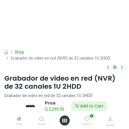
Shop
Grabador de video en red (NVR) de 32 canales 1U 2HDD
Grabador de video en red (NVR)
de 32 canales 1U 2HDD
Grabador de video en red de 32 canales 1U 2HDD
> Nueva interfaz de usuario 4.0, línea de base de seguridad 2.1
Price:
Add to Cart
> H.264, H.265, Smart H.264+ y Smart H.265+. Cambio automático
Q
2,295.00
H.265
0
> Máx. capacidad de decodificación: 8 × 1080p@30 fps. Admite
Home
Search
Wishlist
decodificación adaptativa
Account