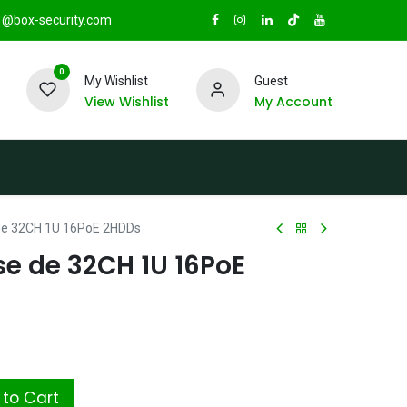
@box-security.com
0
My Wishlist
Guest
View Wishlist
My Account
TAS
Sucursales
Radio Box Security
de 32CH 1U 16PoE 2HDDs
se de 32CH 1U 16PoE
to Cart