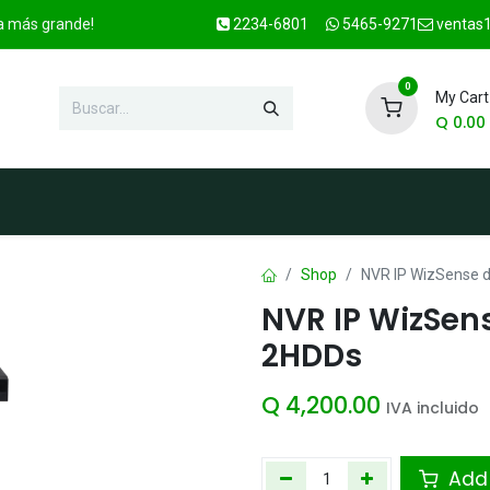
ca más grande!
2234-6801
5465-9271
ventas1
0
My Cart
Q
0.00
enda
Marcas
Contacto
OFER
Shop
NVR IP WizSense 
NVR IP WizSen
2HDDs
Q
4,200.00
IVA incluido
Add 