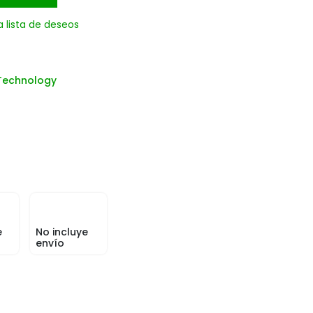
a lista de deseos
Technology
e
No incluye
envío