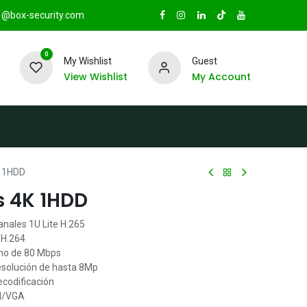
@box-security.com
0
My Wishlist
Guest
View Wishlist
My Account
TAS
Sucursales
Radio Box Security
K 1HDD
s 4K 1HDD
anales 1U Lite H.265
/H.264
mo de 80 Mbps
resolución de hasta 8Mp
odificación
MI/VGA