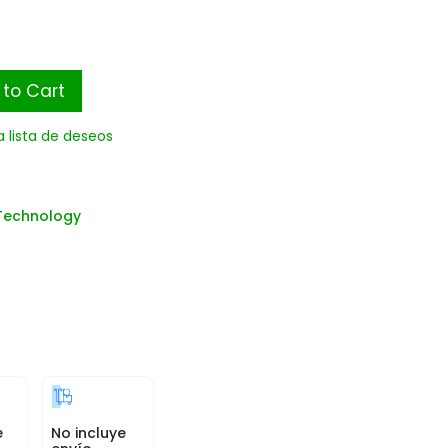
to Cart
a lista de deseos
Technology
e
No incluye