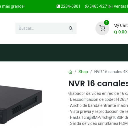
ca más grande!
2234-6801
5465-9271
ventas1
0
My Cart
Q
0.00
enda
Marcas
Contacto
OFER
Shop
NVR 16 canales 4
NVR 16 canale
Grabador de video en red de 16 c
· Descodificación de códec H.265
· Ancho de banda entrante máxi
· Vista previa y reproducción de 
· Hasta 1ch@8MP/4ch@1080P dec
· Salida de vídeo simultánea HD