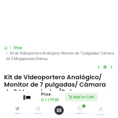
Shop
Kit de Videoportero Analógico/ Monitor de 7 pulgadas/ Cámara
de 2 Megapixeles/Dahua
Kit de Videoportero Analógico/
Monitor de 7 pulgadas/ Cámara
de 2 Megapixeles/Dahua
Price:
Add to Cart
Q
1,179.00
Q
1,179.00
IVA incluido
0
Home
Search
Wishlist
Account