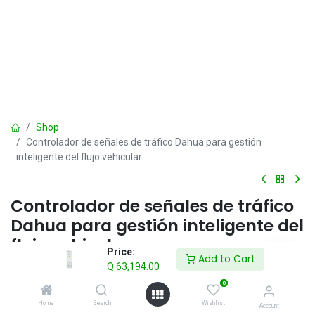
Shop
Controlador de señales de tráfico Dahua para gestión
inteligente del flujo vehicular
Controlador de señales de tráfico
Dahua para gestión inteligente del
flujo vehicular
Price:
Add to Cart
Q
63,194.00
Q
63,194.00
IVA incluido
0
Home
Search
Wishlist
Account