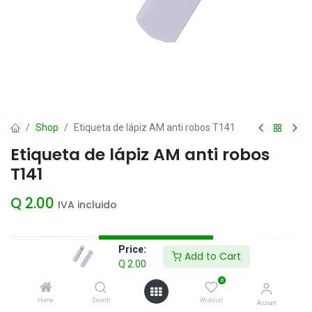
Shop
Etiqueta de lápiz AM anti robos T141
Etiqueta de lápiz AM anti robos
T141
Q
2.00
IVA incluido
Add to Cart
Price:
Add to Cart
Q
2.00
Agregar a la lista de deseos
0
Home
Search
Wishlist
Account