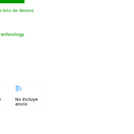
a lista de deseos
Technology
e
No incluye
envío