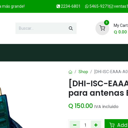
ca más grande!
2234-6801
5465-9271
ventas1
0
My Cart
Q
0.00
enda
Marcas
Contacto
OFER
Shop
[DHI-ISC-EAAA-A0
[DHI-ISC-EAA
para antenas 
Q
150.00
IVA incluido
Add 