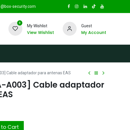
@box-security.com
0
My Wishlist
Guest
View Wishlist
My Account
TAS
Sucursales
Radio Box Security
03] Cable adaptador para antenas EAS
A-A003] Cable adaptador
EAS
to Cart