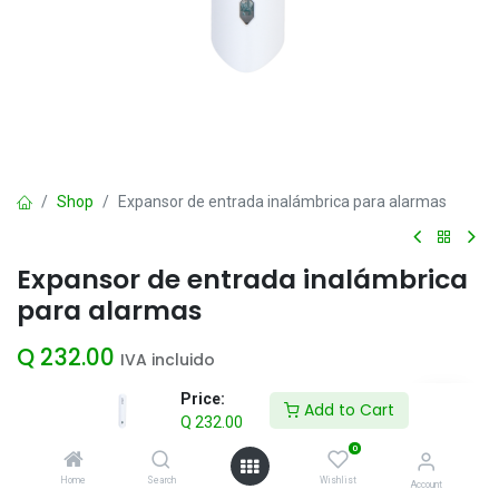
Shop
Expansor de entrada inalámbrica para alarmas
Expansor de entrada inalámbrica
para alarmas
Q
232.00
IVA incluido
Price:
Add to Cart
Q
232.00
Add to Cart
0
Agregar a la lista de deseos
Home
Search
Wishlist
Account