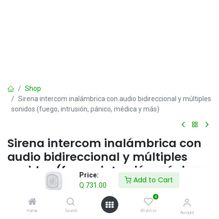
Shop
Sirena intercom inalámbrica con audio bidireccional y múltiples
sonidos (fuego, intrusión, pánico, médica y más)
Sirena intercom inalámbrica con
audio bidireccional y múltiples
sonidos (fuego, intrusión, pánico,
Price:
Add to Cart
médica y más)
Q
731.00
0
Q
731.00
IVA incluido
Home
Search
Wishlist
Account