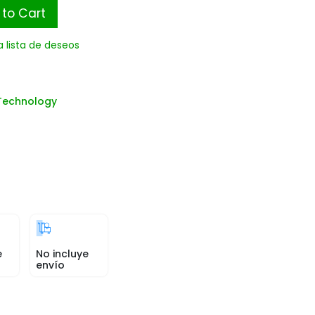
to Cart
a lista de deseos
Technology
e
No incluye
envío