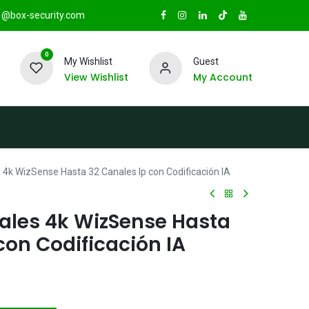
@box-security.com
0
My Wishlist
Guest
View Wishlist
My Account
TAS
Sucursales
Radio Box Security
4k WizSense Hasta 32 Canales Ip con Codificación IA
ales 4k WizSense Hasta
con Codificación IA