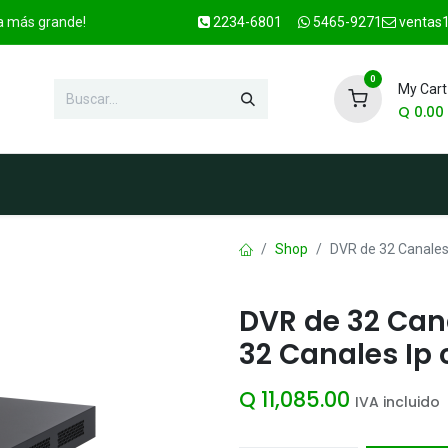
ca más grande!
2234-6801
5465-9271
ventas1
0
My Cart
Q
0.00
enda
Marcas
Contacto
OFER
Shop
DVR de 32 Canales 
DVR de 32 Can
32 Canales Ip 
Q
11,085.00
IVA incluido