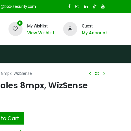
@box-security.com
0
My Wishlist
Guest
View Wishlist
My Account
TAS
Sucursales
Radio Box Security
s 8mpx, WizSense
ales 8mpx, WizSense
to Cart