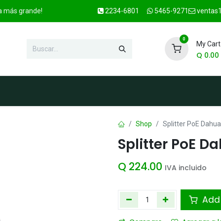
ca más grande!
2234-6801
5465-9271
ventas1
0
My Cart
Q
0.00
enda
Marcas
Contacto
OFER
Shop
Splitter PoE Dahu
Splitter PoE D
Q
224.00
IVA incluido
Add 