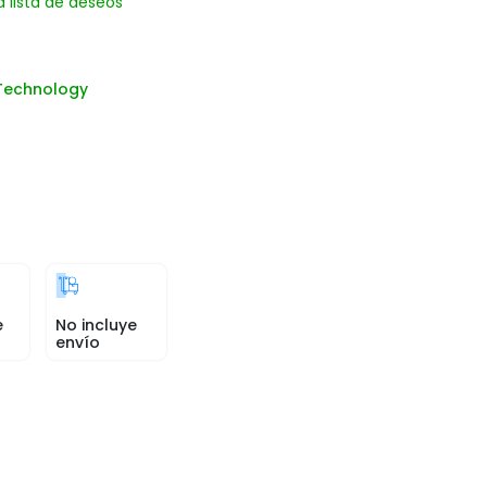
a lista de deseos
Technology
e
No incluye
envío