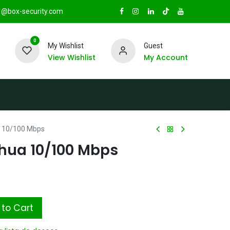
@box-security.com
0
My Wishlist
Guest
View Wishlist
My Account
TAS
Sucursales
Radio Box Security
a 10/100 Mbps
ahua 10/100 Mbps
to Cart