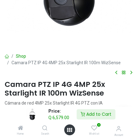
Shop
Camara PTZ IP 4G 4MP 25x Starlight IR 100m WizSense
Camara PTZ IP 4G 4MP 25x
Starlight IR 100m WizSense
Cámara de red 4MP 25x Starlight IR 4G PTZ con IA
· Potente zoom óptico de 25x
Price:
Add to Cart
· Tecnología Starlight
Q
6,579.00
· Protección perimetral
0
· Distancia IR hasta 100m
Home
Search
Wishlist
· IP66
Account