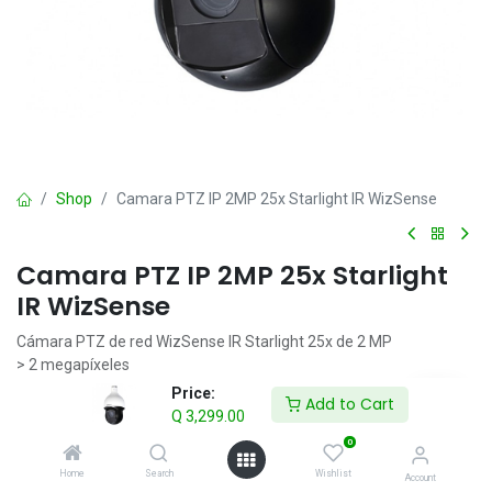
Shop
Camara PTZ IP 2MP 25x Starlight IR WizSense
Camara PTZ IP 2MP 25x Starlight
IR WizSense
Cámara PTZ de red WizSense IR Starlight 25x de 2 MP
> 2 megapíxeles
> Potente zoom óptico de 25x
Price:
Add to Cart
> Tecnología Starlight
Q
3,299.00
> Protección perimetral
0
> Detección de rostros
Home
Search
Wishlist
Account