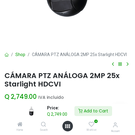
Shop
CÁMARA PTZ ANÁLOGA 2MP 25x Starlight HDCVI
CÁMARA PTZ ANÁLOGA 2MP 25x
Starlight HDCVI
Q
2,749.00
IVA incluido
Price:
Add to Cart
Q
2,749.00
Add to Cart
0
Agregar a la lista de deseos
Home
Search
Wishlist
Account