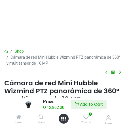
Shop
Cámara de red Mini Hubble Wizmind PTZ panorámica de 360°
y multisensor de 16 MP
Cámara de red Mini Hubble
Wizmind PTZ panorámica de 360°
y multisensor de 16 MP
Price:
Add to Cart
Q
12,862.00
Q
12,862.00
IVA incluido
0
Home
Search
Wishlist
Account