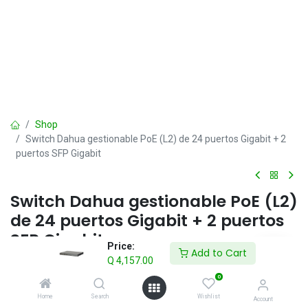
Shop
Switch Dahua gestionable PoE (L2) de 24 puertos Gigabit + 2
puertos SFP Gigabit
Switch Dahua gestionable PoE (L2)
de 24 puertos Gigabit + 2 puertos
SFP Gigabit
Price:
Add to Cart
Q
4,157.00
Conmutador PoE administrado de capa 2
• Admite los estándares IEEE802.3af e IEEE802.3at y Hi-PoE
0
• Redundancia de red STP/RTSP/MSTP
Home
Search
Wishlist
Account
• Gestión de red SNP