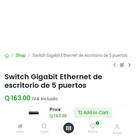
Shop
Switch Gigabit Ethernet de escritorio de 5 puertos
Switch Gigabit Ethernet de
escritorio de 5 puertos
Q
163.00
IVA incluido
Price:
Add to Cart
Q
163.00
Add to Cart
0
Agregar a la lista de deseos
Home
Search
Wishlist
Account