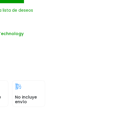
a lista de deseos
Technology
e
No incluye
envío