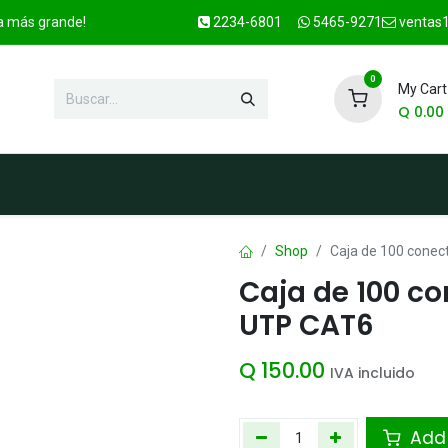
ca más grande!
2234-6801
5465-9271
ventas1
0
My Cart
Q
0.00
enda
Marcas
Contacto
OFER
Shop
Caja de 100 conec
Caja de 100 c
UTP CAT6
Q
150.00
IVA incluido
Add 