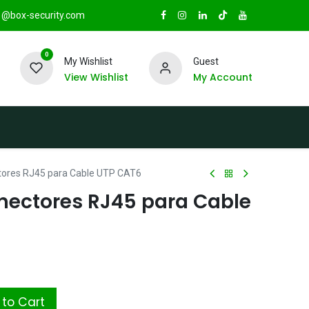
@box-security.com
0
My Wishlist
Guest
View Wishlist
My Account
TAS
Sucursales
Radio Box Security
tores RJ45 para Cable UTP CAT6
onectores RJ45 para Cable
to Cart