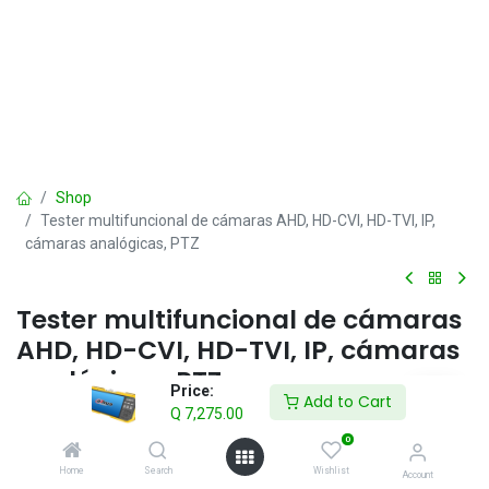
Shop
Tester multifuncional de cámaras AHD, HD-CVI, HD-TVI, IP,
cámaras analógicas, PTZ
Tester multifuncional de cámaras
AHD, HD-CVI, HD-TVI, IP, cámaras
analógicas, PTZ
Price:
Add to Cart
Q
7,275.00
Q
7,275.00
IVA incluido
0
Home
Search
Wishlist
Account