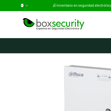
¡El inventario en seguridad electróni
Inicio
Categorías
Ti