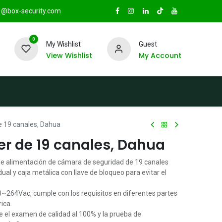
@box-security.com
0
My Wishlist
Guest
View Wishlist
My Account
TAS
Sucursales
Radio Box Security
e 19 canales, Dahua
er de 19 canales, Dahua
 de alimentación de cámara de seguridad de 19 canales
dual y caja metálica con llave de bloqueo para evitar el
0~264Vac, cumple con los requisitos en diferentes partes
rica.
ase el examen de calidad al 100% y la prueba de