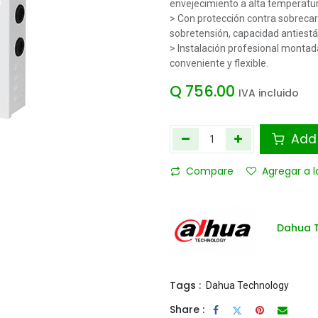
envejecimiento a alta temperatu
> Con protección contra sobrecar
sobretensión, capacidad antiestát
> Instalación profesional montada
conveniente y flexible.
Q
756.00
IVA incluido
Add 
Compare
Agregar a l
Dahua 
Tags :
Dahua Technology
Share :