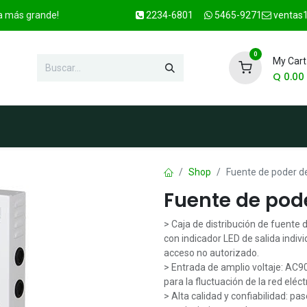
ca más grande!
2234-6801
5465-9271
ventas1
0
My Cart
Q
0.00
enda
Marcas
Contacto
OFER
Shop
Fuente de poder d
Fuente de pod
> Caja de distribución de fuente
con indicador LED de salida indivi
acceso no autorizado.
> Entrada de amplio voltaje: AC9
para la fluctuación de la red eléct
> Alta calidad y confiabilidad: p