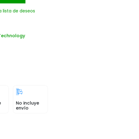
a lista de deseos
Technology
e
No incluye
envío