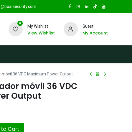
@box-security.com
0
My Wishlist
Guest
View Wishlist
My Account
TAS
Sucursales
Radio Box Security
r móvil 36 VDC Maximum Power Output
ador móvil 36 VDC
r Output
to Cart