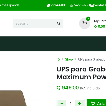
ca más grande!
2234-6801
5465-9271
ventas1
0
My Cart
Q
0.00
enda
Marcas
Contacto
OFER
Shop
UPS para Grabado
UPS para Grab
Maximum Powe
Q
949.00
IVA incluido
Add 