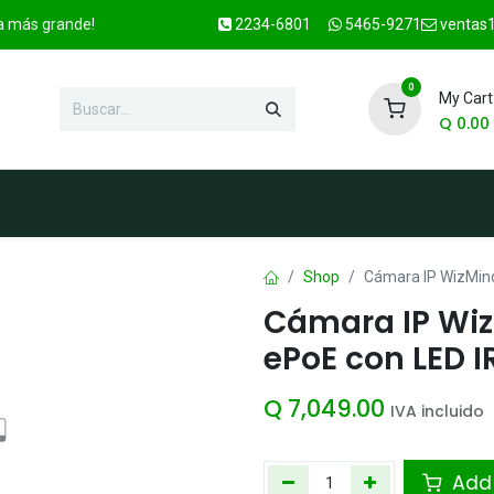
ca más grande!
2234-6801
5465-9271
ventas1
0
My Cart
Q
0.00
enda
Marcas
Contacto
OFER
Shop
Cámara IP WizMind
Cámara IP Wiz
ePoE con LED I
Q
7,049.00
IVA incluido
Add 