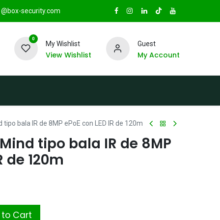
@box-security.com
0
My Wishlist
Guest
View Wishlist
My Account
TAS
Sucursales
Radio Box Security
 tipo bala IR de 8MP ePoE con LED IR de 120m
Mind tipo bala IR de 8MP
R de 120m
to Cart