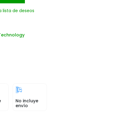
a lista de deseos
Technology
e
No incluye
envío