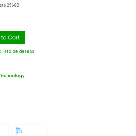
asta 256GB
to Cart
a lista de deseos
Technology