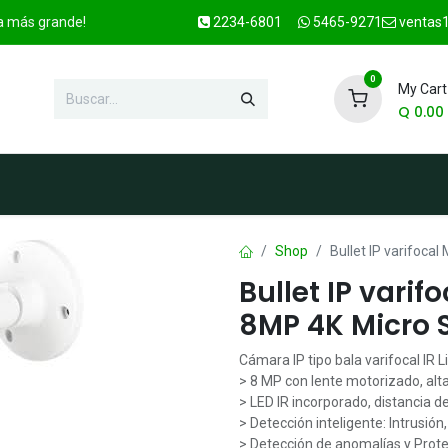
ca más grande!
2234-6801
5465-9271
ventas1
0
My Cart
Q
0.00
enda
Marcas
Contacto
OFER
Shop
Bullet IP varifoca
Bullet IP vari
8MP 4K Micro 
Cámara IP tipo bala varifocal IR L
> 8 MP con lente motorizado, alt
> LED IR incorporado, distancia 
> Detección inteligente: Intrusión
> Detección de anomalías y Prote