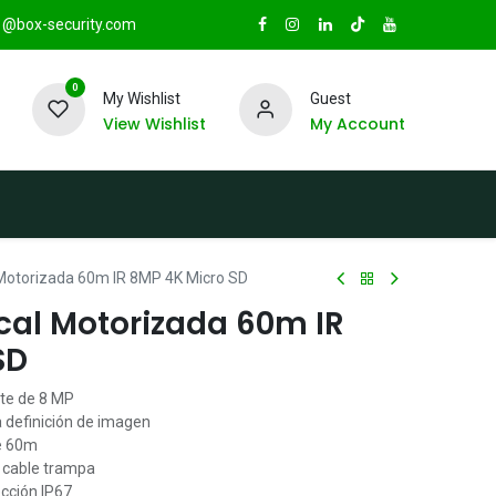
@box-security.com
0
My Wishlist
Guest
View Wishlist
My Account
TAS
Sucursales
Radio Box Security
l Motorizada 60m IR 8MP 4K Micro SD
focal Motorizada 60m IR
SD
ite de 8 MP
a definición de imagen
de 60m
, cable trampa
cción IP67