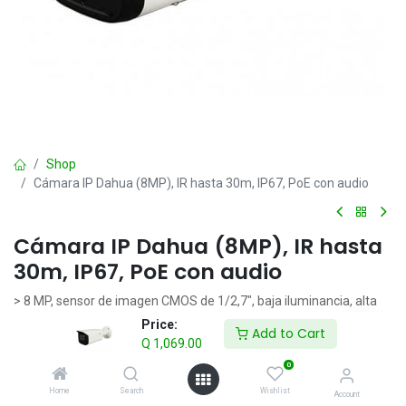
Shop
Cámara IP Dahua (8MP), IR hasta 30m, IP67, PoE con audio
Cámara IP Dahua (8MP), IR hasta
30m, IP67, PoE con audio
> 8 MP, sensor de imagen CMOS de 1/2,7", baja iluminancia, alta
definición de imagen
Price:
Add to Cart
> Salidas máx. 8 MP (3840 × 2160) a 15 fps y admite 2688 × 1520
Q
1,069.00
(2688 × 1520) a 25/30 fps
0
> Códec H.265, alta tasa de compresión, tasa de bits ultrabaja
Home
Search
Wishlist
> LED IR incorporado, distancia IR máxima: 80 m
Account