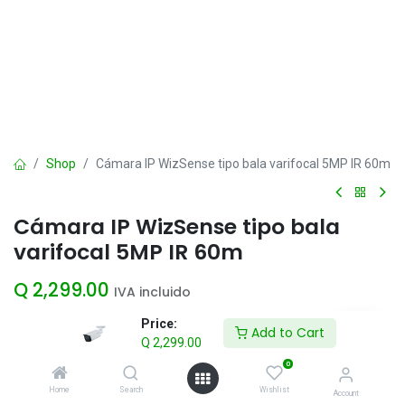
Shop
Cámara IP WizSense tipo bala varifocal 5MP IR 60m
Cámara IP WizSense tipo bala
varifocal 5MP IR 60m
Q
2,299.00
IVA incluido
Price:
Add to Cart
Q
2,299.00
Add to Cart
0
Agregar a la lista de deseos
Home
Search
Wishlist
Account