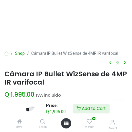
Shop
Cámara IP Bullet WizSense de 4MP IR varifocal
Cámara IP Bullet WizSense de 4MP
IR varifocal
Q
1,995.00
IVA incluido
Price:
Add to Cart
Q
1,995.00
Add to Cart
0
Agregar a la lista de deseos
Home
Search
Wishlist
Account