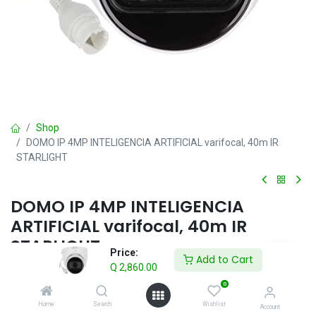
Shop
DOMO IP 4MP INTELIGENCIA ARTIFICIAL varifocal, 40m IR
STARLIGHT
DOMO IP 4MP INTELIGENCIA
ARTIFICIAL varifocal, 40m IR
STARLIGHT
Price:
Add to Cart
Q
2,860.00
> Sensor de imagen CMOS de 4MP, 1/3”, baja iluminancia, alta
definición de imagen
0
> Salidas máx. 4 MP (2688 × 1520) a 30 fps
Home
Search
Wishlist
Account
> Códec H.265, alta tasa de compresión, baja tasa de bits