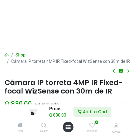
Shop
Cámara IP torreta 4MP IR Fixed-focal WizSense con 30m de IR
Cámara IP torreta 4MP IR Fixed-
focal WizSense con 30m de IR
Q
830.00
IVA incluido
Price:
Add to Cart
Q
830.00
Add to Cart
0
Home
Search
Wishlist
Account