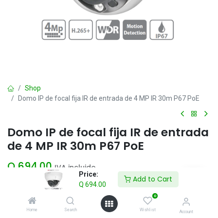
Shop
Domo IP de focal fija IR de entrada de 4 MP IR 30m P67 PoE
Domo IP de focal fija IR de entrada
de 4 MP IR 30m P67 PoE
Q
694.00
IVA incluido
Price:
Add to Cart
Q
694.00
Add to Cart
0
Home
Search
Wishlist
Account