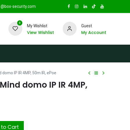
@box-security.com
0
My Wishlist
Guest
View Wishlist
My Account
TAS
Sucursales
Radio Box Security
 domo IP IR 4MP, 50m IR, ePoe
Mind domo IP IR 4MP,
to Cart