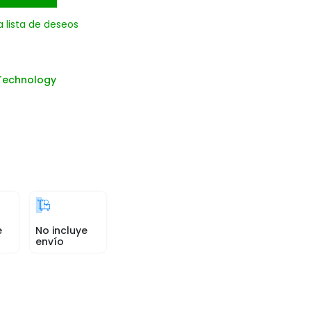
a lista de deseos
Technology
e
No incluye
envío