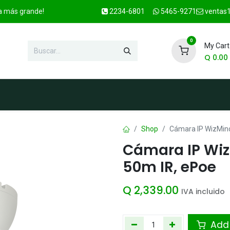
ca más grande!
2234-6801
5465-9271
ventas1
0
My Cart
Q
0.00
enda
Marcas
Contacto
OFER
Shop
Cámara IP WizMind
Cámara IP Wiz
50m IR, ePoe
Q
2,339.00
IVA incluido
Add 