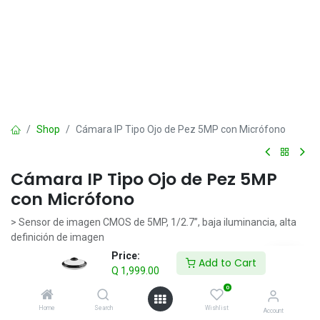
Shop
Cámara IP Tipo Ojo de Pez 5MP con Micrófono
Cámara IP Tipo Ojo de Pez 5MP
con Micrófono
> Sensor de imagen CMOS de 5MP, 1/2.7”, baja iluminancia, alta
definición de imagen
> Salidas máx. 5 MP (2592 × 1944) a 25/30 fps
Price:
Add to Cart
> Códec H.265, alta tasa de compresión, tasa de bits ultrabaja
Q
1,999.00
> Iluminador IR eficiente incorporado y el máx. distancia de
0
iluminación: 10 m
Home
Search
Wishlist
> ROI, SMART H.264+/H.265+, codificación flexible, aplicable a
Account