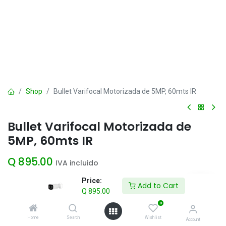
Shop
Bullet Varifocal Motorizada de 5MP, 60mts IR
Bullet Varifocal Motorizada de
5MP, 60mts IR
Q
895.00
IVA incluido
Price:
Add to Cart
Q
895.00
Add to Cart
0
Agregar a la lista de deseos
Home
Search
Wishlist
Account