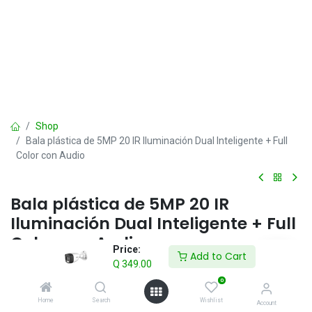
Shop
Bala plástica de 5MP 20 IR Iluminación Dual Inteligente + Full
Color con Audio
Bala plástica de 5MP 20 IR
Iluminación Dual Inteligente + Full
Color con Audio
Price:
Add to Cart
Q
349.00
Q
349.00
IVA incluido
0
Home
Search
Wishlist
Account