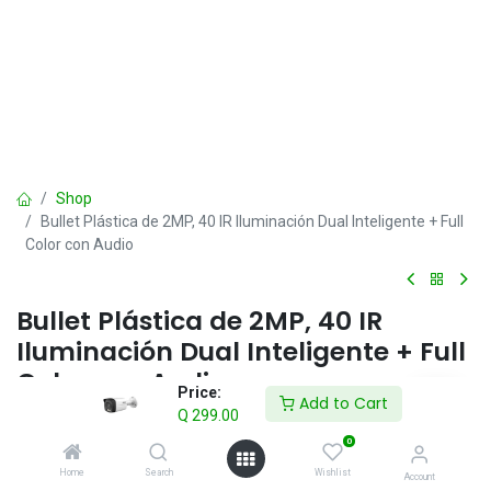
Shop
Bullet Plástica de 2MP, 40 IR Iluminación Dual Inteligente + Full
Color con Audio
Bullet Plástica de 2MP, 40 IR
Iluminación Dual Inteligente + Full
Color con Audio
Price:
Add to Cart
Q
299.00
Q
299.00
IVA incluido
0
Home
Search
Wishlist
Account