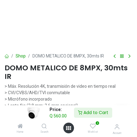
Shop
DOMO METALICO DE 8MPX, 30mts IR
DOMO METALICO DE 8MPX, 30mts
IR
> Máx. Resolución 4K, transmisión de video en tiempo real
> CVI/CVBS/AHD/TVI conmutable
> Micrófono incorporado
> Lente fija (2,8 mm; 3,6 mm opcional)
Price:
Add to Cart
> Máx. Longitud IR 30 m, IR inteligente
Q
560.00
> IP67, 12V±30%CC
0
Q
560.00
IVA incluido
Home
Search
Wishlist
Account