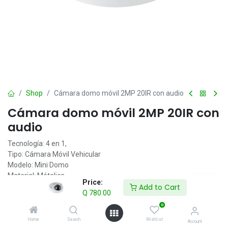
Shop
Cámara domo móvil 2MP 20IR con audio
Cámara domo móvil 2MP 20IR con
audio
Tecnología: 4 en 1,
Tipo: Cámara Móvil Vehicular
Modelo: Mini Domo
Material: Métalica
Price:
Add to Cart
Resolución: 1080p
Q
780.00
Lente: Lente Fijo
0
Distancia Focal: 3.6mm
Características: DWDR, Antivibración, WDR 120dB,
Home
Search
Wishlist
Account