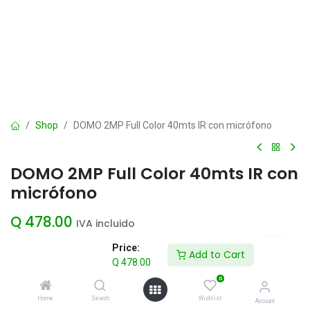
Shop
DOMO 2MP Full Color 40mts IR con micrófono
DOMO 2MP Full Color 40mts IR con
micrófono
Q
478.00
IVA incluido
Price:
Add to Cart
Q
478.00
Add to Cart
0
Agregar a la lista de deseos
Home
Search
Wishlist
Account