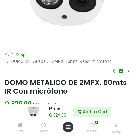
Shop
DOMO METALICO DE 2MPX, 50mts IR Con micrófono
DOMO METALICO DE 2MPX, 50mts
IR Con micrófono
Q
329.00
IVA incluido
Price:
Add to Cart
Q
329.00
Add to Cart
0
Home
Search
Wishlist
Account