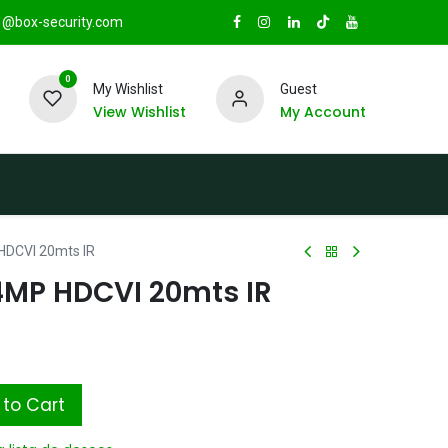
@box-security.com
0
My Wishlist
Guest
View Wishlist
My Account
TAS
Sucursales
Radio Box Security
 HDCVI 20mts IR
 4MP HDCVI 20mts IR
to Cart