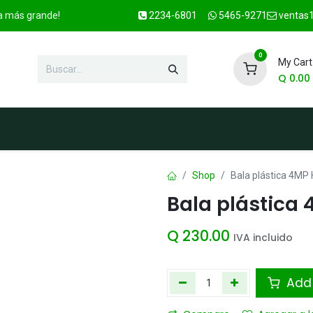
ca más grande!
2234-6801
5465-9271
ventas1
0
My Cart
Q
0.00
enda
Marcas
Contacto
OFER
Shop
Bala plástica 4MP
Bala plástica
Q
230.00
IVA incluido
Add 