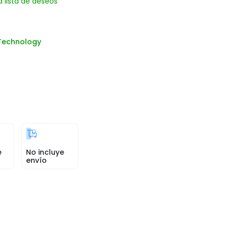
a lista de deseos
Technology
e
No incluye
envío