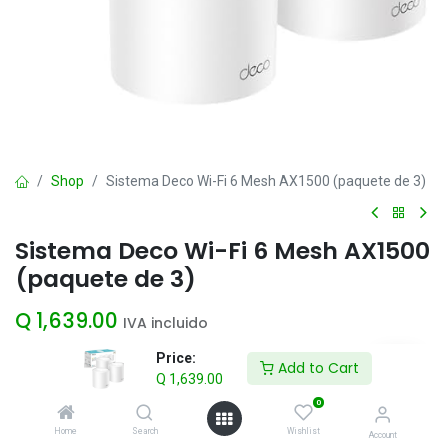
Shop
Sistema Deco Wi-Fi 6 Mesh AX1500 (paquete de 3)
Sistema Deco Wi-Fi 6 Mesh AX1500
(paquete de 3)
Q
1,639.00
IVA incluido
Price:
Add to Cart
Q
1,639.00
Add to Cart
0
Agregar a la lista de deseos
Home
Search
Wishlist
Account