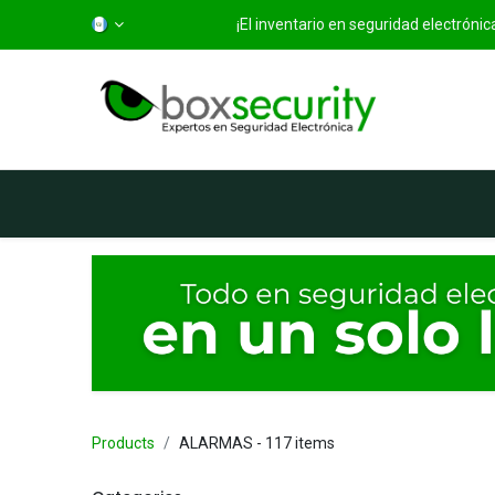
¡El inventario en seguridad electróni
Inicio
Categorías
Ti
Products
ALARMAS
- 117 items