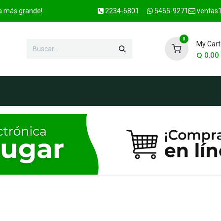
ca más grande!
2234-6801
5465-9271
ventas1
0
My Cart
Q
0.00
enda
Marcas
Contacto
OFER