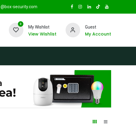
@box-security.com
0
My Wishlist
Guest
View Wishlist
My Account
TAS
Sucursales
Radio Box Security