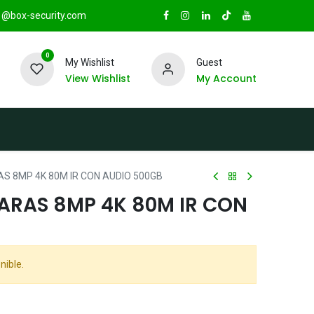
@box-security.com
0
My Wishlist
Guest
View Wishlist
My Account
TAS
Sucursales
Radio Box Security
 8MP 4K 80M IR CON AUDIO 500GB
RAS 8MP 4K 80M IR CON
nible.