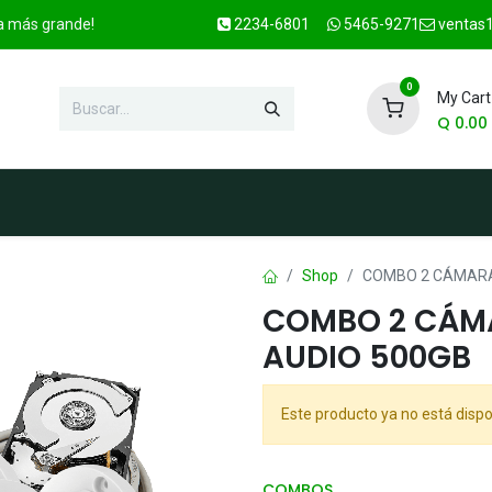
ca más grande!
2234-6801
5465-9271
ventas1
0
My Cart
Q
0.00
enda
Marcas
Contacto
OFER
Shop
COMBO 2 CÁMARAS
COMBO 2 CÁMA
AUDIO 500GB
Este producto ya no está dispo
COMBOS