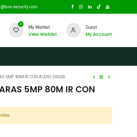
@box-security.com
0
My Wishlist
Guest
View Wishlist
My Account
TAS
Sucursales
Radio Box Security
S 5MP 80M IR CON AUDIO 500GB
RAS 5MP 80M IR CON
nible.