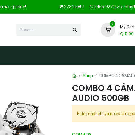
ca más grande!
2234-6801
5465-9271
ventas1
0
My Cart
Q
0.00
enda
Marcas
Contacto
OFER
Shop
COMBO 4 CÁMARA
COMBO 4 CÁMA
AUDIO 500GB
Este producto ya no está dispo
COMBOS